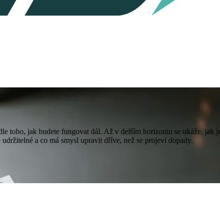
le toho, jak budete fungovat dál. Až v delším horizontu se ukáže, jak j
 udržitelné a co má smysl upravit dříve, než se projeví dopady.