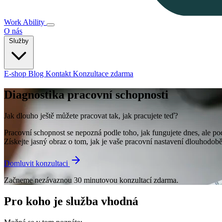
Work Ability
O nás
Služby
E-shop
Blog
Kontakt
Konzultace zdarma
Diagnostika pracovní schopnosti
Jak dlouho ještě můžete pracovat tak, jak pracujete teď?
Pracovní schopnost se nepozná podle toho, jak fungujete dnes, ale pod
Získejte jasný obraz o tom, jak je vaše pracovní nastavení dlouhodobě
Domluvit konzultaci
Začneme nezávaznou 30 minutovou konzultací zdarma.
Pro koho je služba vhodná