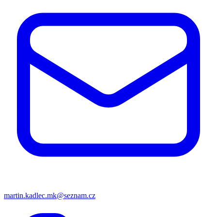
martin.kadlec.mk@seznam.cz