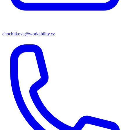
chochlikova@workability.cz