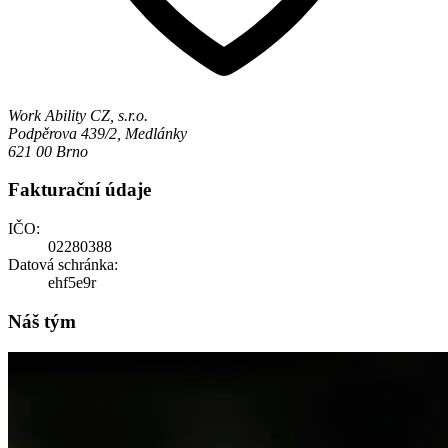
Work Ability CZ, s.r.o.
Podpěrova 439/2, Medlánky
621 00 Brno
Fakturační údaje
IČO:
02280388
Datová schránka:
ehf5e9r
Náš tým