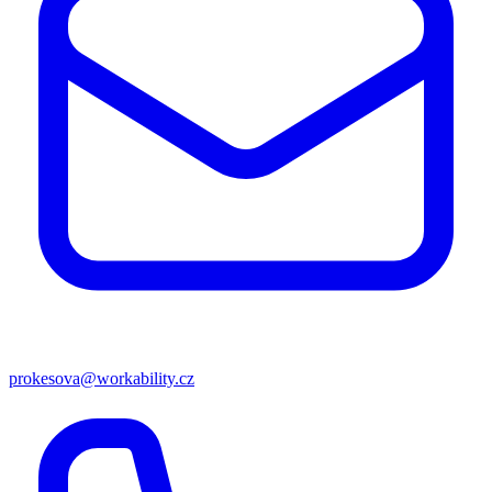
prokesova@workability.cz