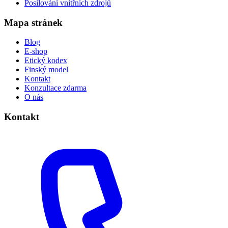
Posilování vnitřních zdrojů
Mapa stránek
Blog
E-shop
Etický kodex
Finský model
Kontakt
Konzultace zdarma
O nás
Kontakt