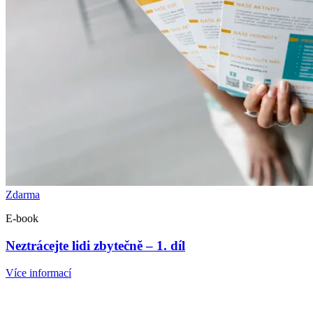
Zdarma
E-book
Neztrácejte lidi zbytečně – 1. díl
Více informací