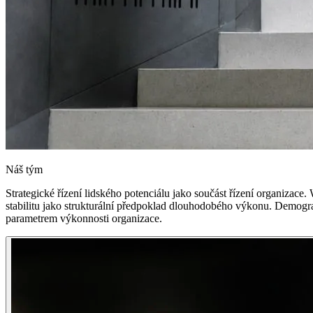
Náš tým
Strategické řízení lidského potenciálu jako součást řízení organiza
stabilitu jako strukturální předpoklad dlouhodobého výkonu. Demograf
parametrem výkonnosti organizace.