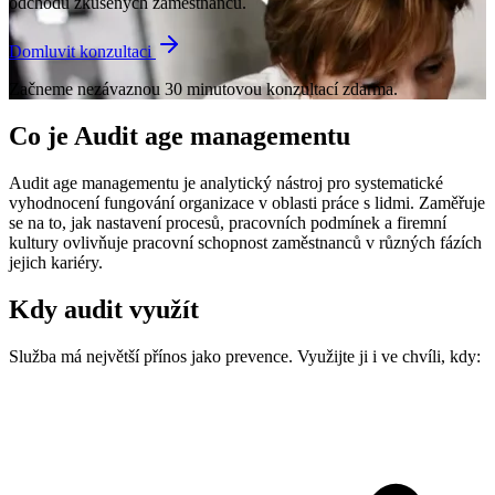
odchodu zkušených zaměstnanců.
Domluvit konzultaci
Začneme nezávaznou 30 minutovou konzultací zdarma.
Co je Audit age managementu
Audit age managementu je analytický nástroj pro systematické
vyhodnocení fungování organizace v oblasti práce s lidmi. Zaměřuje
se na to, jak nastavení procesů, pracovních podmínek a firemní
kultury ovlivňuje pracovní schopnost zaměstnanců v různých fázích
jejich kariéry.
Kdy audit využít
Služba má největší přínos jako prevence. Využijte ji i ve chvíli, kdy: