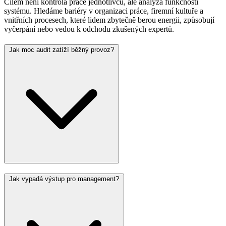
Cílem není kontrola práce jednotlivců, ale analýza funkčnosti
systému. Hledáme bariéry v organizaci práce, firemní kultuře a
vnitřních procesech, které lidem zbytečně berou energii, způsobují
vyčerpání nebo vedou k odchodu zkušených expertů.
Jak moc audit zatíží běžný provoz?
Jak vypadá výstup pro management?