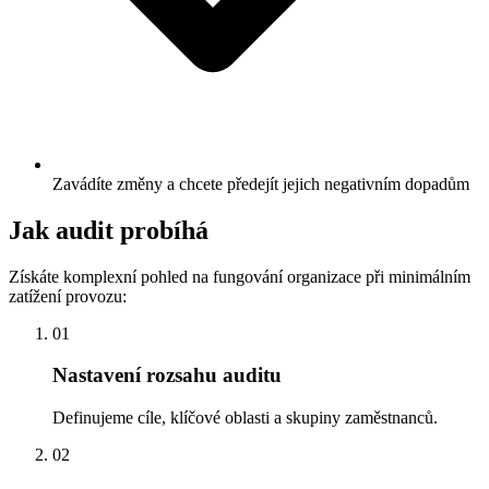
Zavádíte změny a chcete předejít jejich negativním dopadům
Jak audit probíhá
Získáte komplexní pohled na fungování organizace při minimálním
zatížení provozu:
01
Nastavení rozsahu auditu
Definujeme cíle, klíčové oblasti a skupiny zaměstnanců.
02