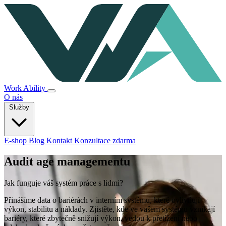
Work Ability
O nás
Služby
E-shop
Blog
Kontakt
Konzultace zdarma
Audit age managementu
Jak funguje váš systém práce s lidmi?
Přinášíme data o bariérách v interním systému, které ovlivňují
výkon, stabilitu a náklady. Zjistěte, kde ve vašem systému vznikají
bariéry, které zbytečně snižují výkon, vedou k přetížení nebo