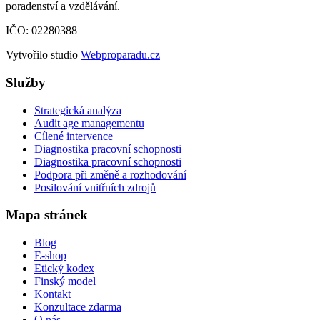
poradenství a vzdělávání.
IČO: 02280388
Vytvořilo studio
Webproparadu.cz
Služby
Strategická analýza
Audit age managementu
Cílené intervence
Diagnostika pracovní schopnosti
Diagnostika pracovní schopnosti
Podpora při změně a rozhodování
Posilování vnitřních zdrojů
Mapa stránek
Blog
E-shop
Etický kodex
Finský model
Kontakt
Konzultace zdarma
O nás