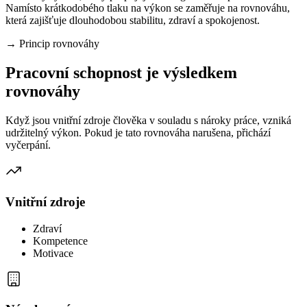
Namísto krátkodobého tlaku na výkon se zaměřuje na rovnováhu,
která zajišťuje dlouhodobou stabilitu, zdraví a spokojenost.
→
Princip rovnováhy
Pracovní schopnost je výsledkem
rovnováhy
Když jsou vnitřní zdroje člověka v souladu s nároky práce, vzniká
udržitelný výkon. Pokud je tato rovnováha narušena, přichází
vyčerpání.
Vnitřní zdroje
Zdraví
Kompetence
Motivace