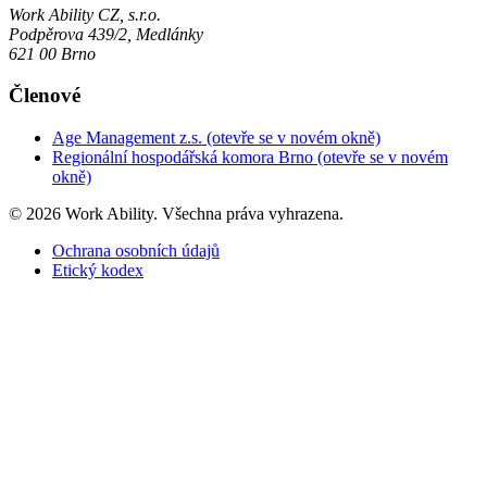
Work Ability CZ, s.r.o.
Podpěrova 439/2, Medlánky
621 00 Brno
Členové
Age Management z.s.
(otevře se v novém okně)
Regionální hospodářská komora Brno
(otevře se v novém
okně)
© 2026 Work Ability. Všechna práva vyhrazena.
Ochrana osobních údajů
Etický kodex