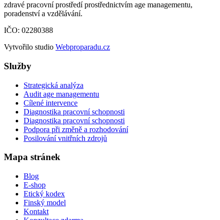
zdravé pracovní prostředí prostřednictvím age managementu,
poradenství a vzdělávání.
IČO: 02280388
Vytvořilo studio
Webproparadu.cz
Služby
Strategická analýza
Audit age managementu
Cílené intervence
Diagnostika pracovní schopnosti
Diagnostika pracovní schopnosti
Podpora při změně a rozhodování
Posilování vnitřních zdrojů
Mapa stránek
Blog
E-shop
Etický kodex
Finský model
Kontakt