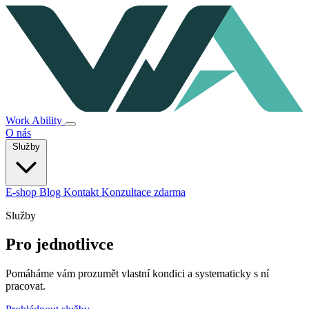
Work Ability
O nás
Služby
E-shop
Blog
Kontakt
Konzultace zdarma
Služby
Pro jednotlivce
Pomáháme vám prozumět vlastní kondici a systematicky s ní
pracovat.