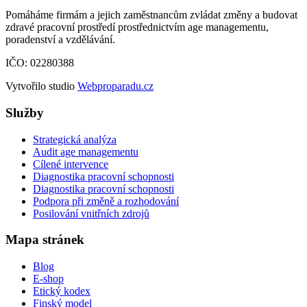
Pomáháme firmám a jejich zaměstnancům zvládat změny a budovat
zdravé pracovní prostředí prostřednictvím age managementu,
poradenství a vzdělávání.
IČO: 02280388
Vytvořilo studio
Webproparadu.cz
Služby
Strategická analýza
Audit age managementu
Cílené intervence
Diagnostika pracovní schopnosti
Diagnostika pracovní schopnosti
Podpora při změně a rozhodování
Posilování vnitřních zdrojů
Mapa stránek
Blog
E-shop
Etický kodex
Finský model