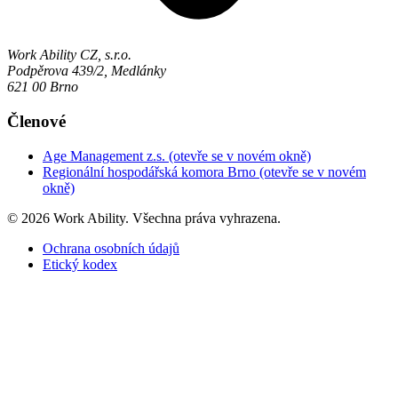
Work Ability CZ, s.r.o.
Podpěrova 439/2, Medlánky
621 00 Brno
Členové
Age Management z.s.
(otevře se v novém okně)
Regionální hospodářská komora Brno
(otevře se v novém
okně)
© 2026 Work Ability. Všechna práva vyhrazena.
Ochrana osobních údajů
Etický kodex