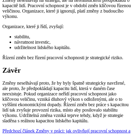
Změny neselhávají na strategii, ale na nerealistickém předpokladu o
kapacitě lidí. Pracovní schopnost je v období změn klíčovou řízenou
veličinou. Organizace, které ji ignorují, platí změny z budoucího
výkonu.
Organizace, které ji řídí, zvyšují:
stabilitu,
návratnost investic,
udržitelnost lidského kapitálu.
Řízení změn bez řízení pracovní schopnosti je strategické riziko.
Závěr
Změny neselhávají proto, že by byly špatně strategicky navržené,
ale proto, že předpokládají kapacitu lidí, která v daném čase
neexistuje. Pokud organizace neřídí pracovní schopnost jako
klíčovou veličinu, vzniká dluhový výkon s odloženými, ale o to
vyššími ekonomickými dopady. Řízení změn bez práce s kapacitou
lidí tak zvyšuje provozní rizika, místo aby posilovalo stabilitu
výkonu. Udržitelná změna vzniká teprve tehdy, když je strategie
sladěna s reálnou kapacitou lidského kapitálu.
Předchozí článek
Změny v práci: jak ovlivňují pracovní schopnost a