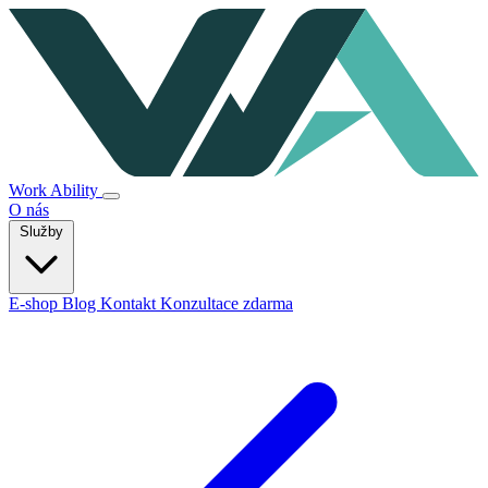
Work Ability
O nás
Služby
E-shop
Blog
Kontakt
Konzultace zdarma