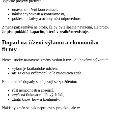
Typické projevy přetížení:
únava, zhoršení koncentrace,
nárůst chybovosti a konfliktnosti,
pokles iniciativy a ochoty nést odpovědnost.
Změna pak selhává ne proto, že by byla špatně navržená, ale proto,
že
předpokládá kapacitu, která v realitě neexistuje
.
Dopad na řízení výkonu a ekonomiku
firmy
Nerealisticky nastavené změny vedou k tzv. „dluhovému výkonu”:
výkon je krátkodobě udržen,
ale za cenu vyčerpání lidí a budoucích ztrát.
Ekonomické dopady se objevují se zpožděním:
růst nemocnosti a absencí,
zvýšená fluktuace klíčových lidí,
ztráta know-how a kontinuity.
Náklady změn se pak neprojeví v projektu, ale v: