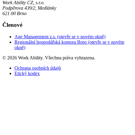
Work Ability CZ, s.r.o.
Podpěrova 439/2, Medlánky
621 00 Brno
Členové
Age Management z.s.
(otevře se v novém okně)
Regionální hospodářská komora Brno
(otevře se v novém
okně)
© 2026 Work Ability. Všechna práva vyhrazena.
Ochrana osobních údajů
Etický kodex