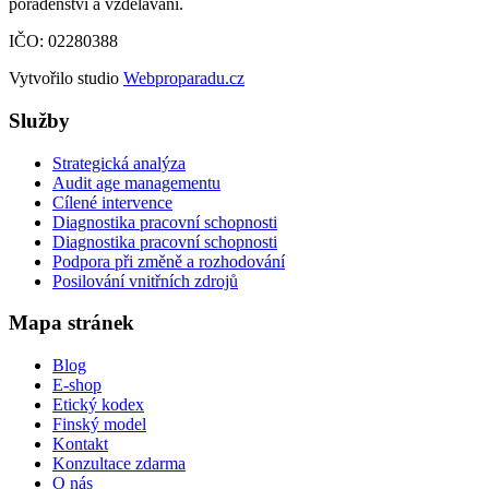
poradenství a vzdělávání.
IČO: 02280388
Vytvořilo studio
Webproparadu.cz
Služby
Strategická analýza
Audit age managementu
Cílené intervence
Diagnostika pracovní schopnosti
Diagnostika pracovní schopnosti
Podpora při změně a rozhodování
Posilování vnitřních zdrojů
Mapa stránek
Blog
E-shop
Etický kodex
Finský model
Kontakt
Konzultace zdarma
O nás