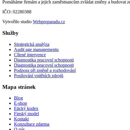
Pomáháme firmám a jejich zaměstnancům zvládat změny a budovat zdr
IČO: 02280388
Vytvořilo studio
Webproparadu.cz
Služby
Strategická analýza
Audit age managementu
Cílené intervence
Diagnostika pracovní schopnosti
Diagnostika pracovní schopnosti
Podpora při změně a rozhodování
Posilování vnitřních zdrojů
Mapa stránek
Blog
E-shop
Etický kodex
Finský model
Kontakt
Konzultace zdarma
O nás