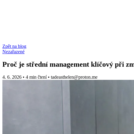
Zpět na blog
Nezařazené
Proč je střední management klíčový při z
4. 6. 2026
•
4 min čtení
•
tadeasthelen@proton.me