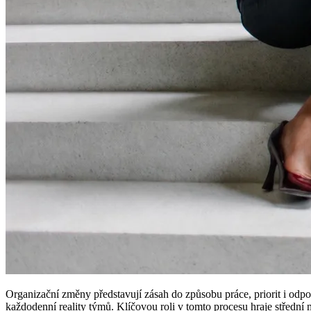
Organizační změny představují zásah do způsobu práce, priorit i odpov
každodenní reality týmů. Klíčovou roli v tomto procesu hraje středn