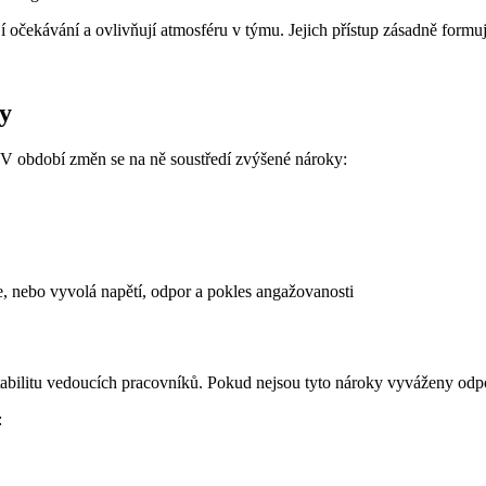
í očekávání a ovlivňují atmosféru v týmu. Jejich přístup zásadně formu
y
 V období změn se na ně soustředí zvýšené nároky:
e, nebo vyvolá napětí, odpor a pokles angažovanosti
bilitu vedoucích pracovníků. Pokud nejsou tyto nároky vyváženy odpov
: