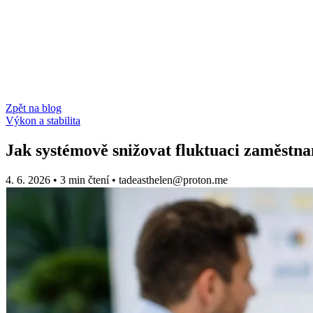
Zpět na blog
Výkon a stabilita
Jak systémově snižovat fluktuaci zaměstn
4. 6. 2026
•
3 min čtení
•
tadeasthelen@proton.me