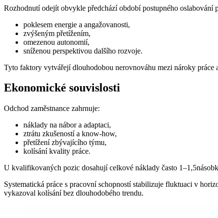
Rozhodnutí odejít obvykle předchází období postupného oslabování p
poklesem energie a angažovanosti,
zvýšeným přetížením,
omezenou autonomií,
sníženou perspektivou dalšího rozvoje.
Tyto faktory vytvářejí dlouhodobou nerovnováhu mezi nároky práce a
Ekonomické souvislosti
Odchod zaměstnance zahrnuje:
náklady na nábor a adaptaci,
ztrátu zkušeností a know-how,
přetížení zbývajícího týmu,
kolísání kvality práce.
U kvalifikovaných pozic dosahují celkové náklady často 1–1,5násobk
Systematická práce s pracovní schopností stabilizuje fluktuaci v hor
vykazoval kolísání bez dlouhodobého trendu.