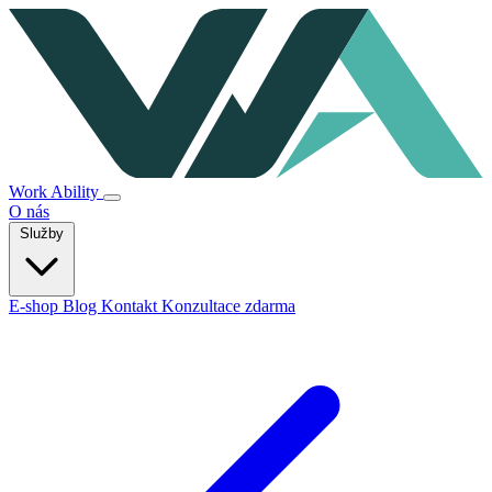
Work Ability
O nás
Služby
E-shop
Blog
Kontakt
Konzultace zdarma