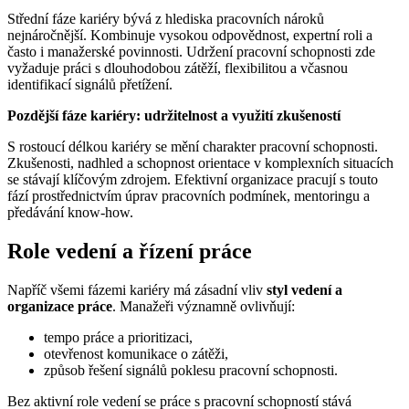
Střední fáze kariéry bývá z hlediska pracovních nároků
nejnáročnější. Kombinuje vysokou odpovědnost, expertní roli a
často i manažerské povinnosti. Udržení pracovní schopnosti zde
vyžaduje práci s dlouhodobou zátěží, flexibilitou a včasnou
identifikací signálů přetížení.
Pozdější fáze kariéry: udržitelnost a využití zkušeností
S rostoucí délkou kariéry se mění charakter pracovní schopnosti.
Zkušenosti, nadhled a schopnost orientace v komplexních situacích
se stávají klíčovým zdrojem. Efektivní organizace pracují s touto
fází prostřednictvím úprav pracovních podmínek, mentoringu a
předávání know-how.
Role vedení a řízení práce
Napříč všemi fázemi kariéry má zásadní vliv
styl vedení a
organizace práce
. Manažeři významně ovlivňují:
tempo práce a prioritizaci,
otevřenost komunikace o zátěži,
způsob řešení signálů poklesu pracovní schopnosti.
Bez aktivní role vedení se práce s pracovní schopností stává