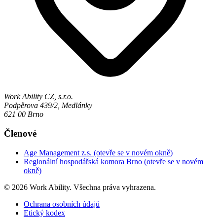
Work Ability CZ, s.r.o.
Podpěrova 439/2, Medlánky
621 00 Brno
Členové
Age Management z.s.
(otevře se v novém okně)
Regionální hospodářská komora Brno
(otevře se v novém
okně)
© 2026 Work Ability. Všechna práva vyhrazena.
Ochrana osobních údajů
Etický kodex