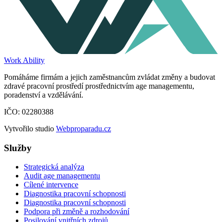
Work Ability
Pomáháme firmám a jejich zaměstnancům zvládat změny a budovat
zdravé pracovní prostředí prostřednictvím age managementu,
poradenství a vzdělávání.
IČO: 02280388
Vytvořilo studio
Webproparadu.cz
Služby
Strategická analýza
Audit age managementu
Cílené intervence
Diagnostika pracovní schopnosti
Diagnostika pracovní schopnosti
Podpora při změně a rozhodování
Posilování vnitřních zdrojů