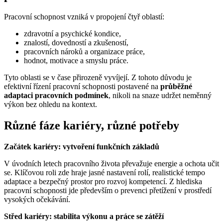
Pracovní schopnost vzniká v propojení čtyř oblastí:
zdravotní a psychické kondice,
znalostí, dovedností a zkušeností,
pracovních nároků a organizace práce,
hodnot, motivace a smyslu práce.
Tyto oblasti se v čase přirozeně vyvíjejí. Z tohoto důvodu je
efektivní řízení pracovní schopnosti postavené na
průběžné
adaptaci pracovních podmínek
, nikoli na snaze udržet neměnný
výkon bez ohledu na kontext.
Různé fáze kariéry, různé potřeby
Začátek kariéry: vytvoření funkčních základů
V úvodních letech pracovního života převažuje energie a ochota učit
se. Klíčovou roli zde hraje jasné nastavení rolí, realistické tempo
adaptace a bezpečný prostor pro rozvoj kompetencí. Z hlediska
pracovní schopnosti jde především o prevenci přetížení v prostředí
vysokých očekávání.
Střed kariéry: stabilita výkonu a práce se zátěží