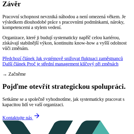
Závěr
Pracovní schopnost nevzniká náhodou a není omezená věkem. Je
výsledkem dlouhodobé práce s pracovními podmínkami, nároky,
kompetencemi a stylem vedení.
Organizace, které ji budují systematicky napříč celou kariérou,
získávají stabilnější výkon, kontinuitu know-how a vyšší odolnost
vůči změnám.
Předchozí článek
Jak systémově snižovat fluktuaci zaměstnanců
Další článek
Proč je střední management klíčový při změnách
→
Začněme
Pojďme otevřít strategickou spolupráci.
Setkáme se a společně vyhodnotíme, jak systematicky pracovat s
kapacitou lidí ve vaší organizaci.
Kontaktujte nás